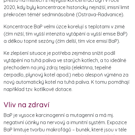
2020, kdy byly koncentrace historicky nejnižší, imisní limit
překročen téměř sedminásobně (Ostrava-Radvanice).
Koncentrace BaP velmi úzce korelují s teplotami v zimě
(čím nižší, tím vyšší intenzita vytápění a vyšší emise BaP)
a délkou topné sezóny (čím delší, tím více emisí BaP).
Ke zlepšení situace je potřeba zejména snížit podíl
vytápění na tuhá paliva ve starých kotlech, a to ideálně
přechodem na jiný zdroj tepla (elektřina, tepelné
čerpadlo, plynový kotel apod.) nebo alespoň výměna za
nový automatický kotel na tuhá paliva. K tomu pomáhají
například tzv. kotlíkové dotace.
Vliv na zdraví
BaP je vysoce karcinogenní a mutagenní a má mj.
negativní účinky na nervový a imunitní systém. Expozice
BaP limituje tvorbu makrofágů – buněk, které jsou v těle