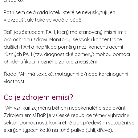
Patří sem celá řada látek, které se nevyskytují jen
v ovzduší, ale také ve vodě a půdě.
BaP je zástupcem PAH, který má stanovený imisní limit
pro ochranu zdraví. Monitorují se však i koncentrace
dalších PAH a například poměry mezi koncentracemi
různých PAH (tzv. diagnostické poměry) mohou pomoci
při identifikaci možného zdroje znečištění.
Řada PAH má toxické, mutagenní a/nebo karcinogenní
vlastnosti.
Co je zdrojem emisí?
PAH vznikají zejména během nedokonalého spalování.
Zdrojem emisí BaP je v České republice téměř výhradně
sektor Domácností, konkrétně pak především vytápění ve
starých typech kotlů na tuhá paliva (uhlí, dřevo).