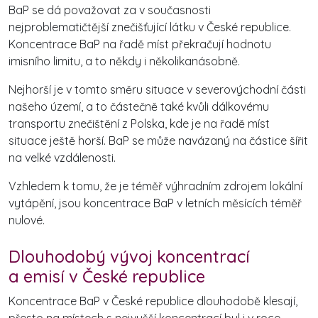
BaP se dá považovat za v současnosti
nejproblematičtější znečišťující látku v České republice.
Koncentrace BaP na řadě míst překračují hodnotu
imisního limitu, a to někdy i několikanásobně.
Nejhorší je v tomto směru situace v severovýchodní části
našeho území, a to částečně také kvůli dálkovému
transportu znečištění z Polska, kde je na řadě míst
situace ještě horší. BaP se může navázaný na částice šířit
na velké vzdálenosti.
Vzhledem k tomu, že je téměř výhradním zdrojem lokální
vytápění, jsou koncentrace BaP v letních měsících téměř
nulové.
Dlouhodobý vývoj koncentrací
a emisí v České republice
Koncentrace BaP v České republice dlouhodobě klesají,
přesto na místech s nejvyšší koncentrací byl i v roce