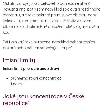
Ostatní zdroje jsou z celkového pohledu relativně
nevýznamné, patří sem například spalování rostlinného
materiálu, ale také některé průmyslové objekty, např.
koksovny, které mohou mít výraznější vliv ve svém
blízkém okolí. Dále je BaP obsažen také v cigaretovém
kouři.
PAH vznikají také přirozeně, například během lesních
požárů nebo během sopečných erupcí.
Imisní limity
Imisní limit pro ochranu zdraví
průměrná roční koncentrace
-3
1 ng.m
Jaké jsou koncentrace v České
republice?