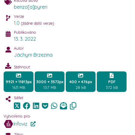
Klíčová slova
benzo[a]pyren
Verze
1.0
(žádné další verze)
Publikováno
13. 3. 2022
Autor
Jáchym Brzezina
Stáhnout
9921 × 11813px
3000 × 3572px
400 × 476px
PDF
16,11 MB
1,57 MB
28 kB
372 kB
Sdílet
Vytvořeno pro
Infoviz
Zdroj