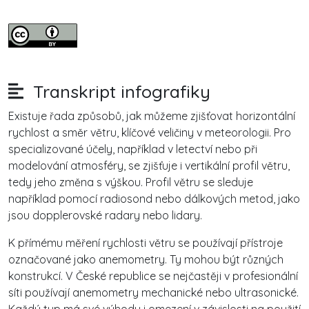
Transkript infografiky
Existuje řada způsobů, jak můžeme zjišťovat horizontální
rychlost a směr větru, klíčové veličiny v meteorologii. Pro
specializované účely, například v letectví nebo při
modelování atmosféry, se zjišťuje i vertikální profil větru,
tedy jeho změna s výškou. Profil větru se sleduje
například pomocí radiosond nebo dálkových metod, jako
jsou dopplerovské radary nebo lidary.
K přímému měření rychlosti větru se používají přístroje
označované jako anemometry. Ty mohou být různých
konstrukcí. V České republice se nejčastěji v profesionální
síti používají anemometry mechanické nebo ultrasonické.
Každý typ má své výhody i omezení v závislosti na použití