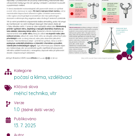
Kategorie
počasí a klima
,
vzdělávací
Klíčová slova
měřicí technika
,
vítr
Verze
1.0
(žádné další verze)
Publikováno
13. 7. 2025
Autor