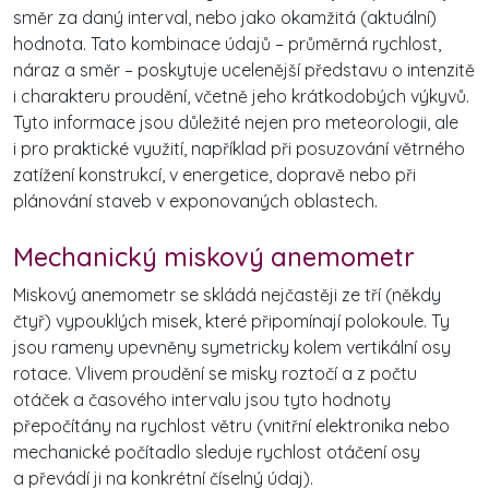
směr za daný interval, nebo jako okamžitá (aktuální)
hodnota. Tato kombinace údajů – průměrná rychlost,
náraz a směr – poskytuje ucelenější představu o intenzitě
i charakteru proudění, včetně jeho krátkodobých výkyvů.
Tyto informace jsou důležité nejen pro meteorologii, ale
i pro praktické využití, například při posuzování větrného
zatížení konstrukcí, v energetice, dopravě nebo při
plánování staveb v exponovaných oblastech.
Mechanický miskový anemometr
Miskový anemometr se skládá nejčastěji ze tří (někdy
čtyř) vypouklých misek, které připomínají polokoule. Ty
jsou rameny upevněny symetricky kolem vertikální osy
rotace. Vlivem proudění se misky roztočí a z počtu
otáček a časového intervalu jsou tyto hodnoty
přepočítány na rychlost větru (vnitřní elektronika nebo
mechanické počítadlo sleduje rychlost otáčení osy
a převádí ji na konkrétní číselný údaj).