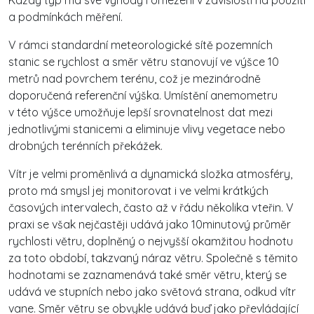
a podmínkách měření.
V rámci standardní meteorologické sítě pozemních
stanic se rychlost a směr větru stanovují ve výšce 10
metrů nad povrchem terénu, což je mezinárodně
doporučená referenční výška. Umístění anemometru
v této výšce umožňuje lepší srovnatelnost dat mezi
jednotlivými stanicemi a eliminuje vlivy vegetace nebo
drobných terénních překážek.
Vítr je velmi proměnlivá a dynamická složka atmosféry,
proto má smysl jej monitorovat i ve velmi krátkých
časových intervalech, často až v řádu několika vteřin. V
praxi se však nejčastěji udává jako 10minutový průměr
rychlosti větru, doplněný o nejvyšší okamžitou hodnotu
za toto období, takzvaný náraz větru. Společně s těmito
hodnotami se zaznamenává také směr větru, který se
udává ve stupních nebo jako světová strana, odkud vítr
vane. Směr větru se obvykle udává buď jako převládající