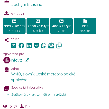
Jáchym Brzezina
Stáhnout
9921 × 7016px
2000 × 1414px
400 × 283px
PDF
4,74 MB
605 kB
21 kB
436 kB
Sdílet
Vytvořeno pro
Infoviz
Zdroj
WMO, slovník České meteorologické
společnosti
Související infografiky
Srážkoměry - jak se měří úhrn srážek?
1516
×
19
×