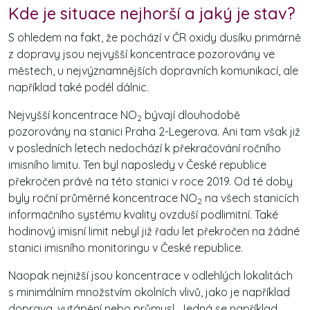
Kde je situace nejhorší a jaký je stav?
S ohledem na fakt, že pochází v ČR oxidy dusíku primárně
z dopravy jsou nejvyšší koncentrace pozorovány ve
městech, u nejvýznamnějších dopravních komunikací, ale
například také podél dálnic.
Nejvyšší koncentrace NO
bývají dlouhodobě
2
pozorovány na stanici Praha 2-Legerova. Ani tam však již
v posledních letech nedochází k překračování ročního
imisního limitu. Ten byl naposledy v České republice
překročen právě na této stanici v roce 2019. Od té doby
byly roční průměrné koncentrace NO
na všech stanicích
2
informačního systému kvality ovzduší podlimitní. Také
hodinový imisní limit nebyl již řadu let překročen na žádné
stanici imisního monitoringu v České republice.
Naopak nejnižší jsou koncentrace v odlehlých lokalitách
s minimálním množstvím okolních vlivů, jako je například
doprava, vytápění nebo průmysl. Jedná se například