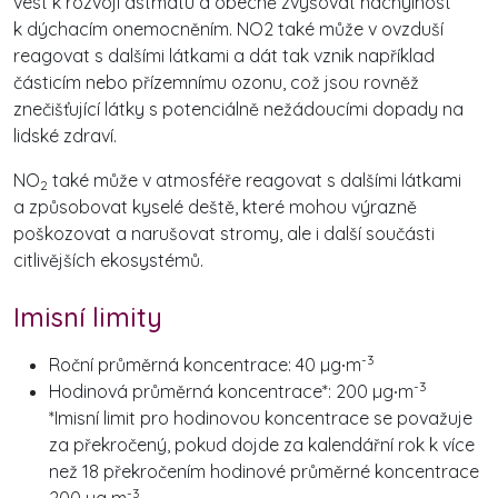
vést k rozvoji astmatu a obecně zvyšovat náchylnost
k dýchacím onemocněním. NO2 také může v ovzduší
reagovat s dalšími látkami a dát tak vznik například
částicím nebo přízemnímu ozonu, což jsou rovněž
znečišťující látky s potenciálně nežádoucími dopady na
lidské zdraví.
NO
také může v atmosféře reagovat s dalšími látkami
2
a způsobovat kyselé deště, které mohou výrazně
poškozovat a narušovat stromy, ale i další součásti
citlivějších ekosystémů.
Imisní limity
-3
Roční průměrná koncentrace: 40 µg∙m
-3
Hodinová průměrná koncentrace*: 200 µg∙m
*Imisní limit pro hodinovou koncentrace se považuje
za překročený, pokud dojde za kalendářní rok k více
než 18 překročením hodinové průměrné koncentrace
-3
200 µg∙m
.