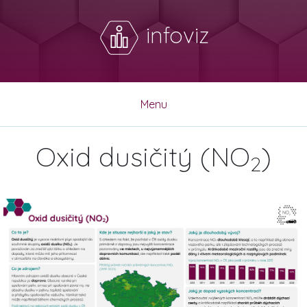
infoviz
Menu
Oxid dusičitý (NO
)
2