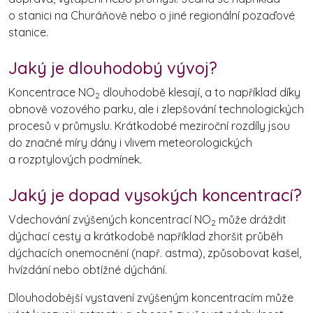
o stanici na Churáňově nebo o jiné regionální pozaďové
stanice.
Jaký je dlouhodobý vývoj?
Koncentrace NO
dlouhodobě klesají, a to například díky
2
obnově vozového parku, ale i zlepšování technologických
procesů v průmyslu. Krátkodobé meziroční rozdíly jsou
do značné míry dány i vlivem meteorologických
a rozptylových podmínek.
Jaký je dopad vysokých koncentrací?
Vdechování zvýšených koncentrací NO
může dráždit
2
dýchací cesty a krátkodobě například zhoršit průběh
dýchacích onemocnění (např. astma), způsobovat kašel,
hvízdání nebo obtížné dýchání.
Dlouhodobější vystavení zvýšeným koncentracím může