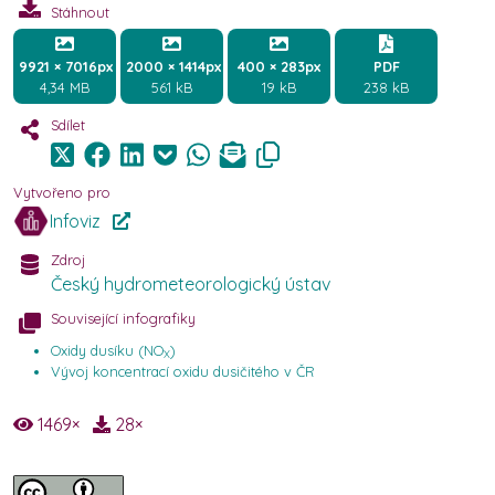
Stáhnout
9921 × 7016px
2000 × 1414px
400 × 283px
PDF
4,34 MB
561 kB
19 kB
238 kB
Sdílet
Vytvořeno pro
Infoviz
Zdroj
Český hydrometeorologický ústav
Související infografiky
Oxidy dusíku (NO
)
X
Vývoj koncentrací oxidu dusičitého v ČR
1469
×
28
×