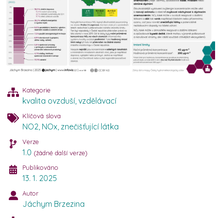
Kategorie
kvalita ovzduší
,
vzdělávací
Klíčová slova
NO2
,
NOx
,
znečišťující látka
Verze
1.0
(žádné další verze)
Publikováno
13. 1. 2025
Autor
Jáchym Brzezina