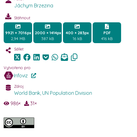
Jáchym Brzezina
Stáhnout
9921 × 7016px
2000 × 1414px
400 × 283px
PDF
2,94 MB
387 kB
16 kB
416 kB
Sdílet
Vytvořeno pro
Infoviz
Zdroj
World Bank, UN Population Division
986
×
31
×