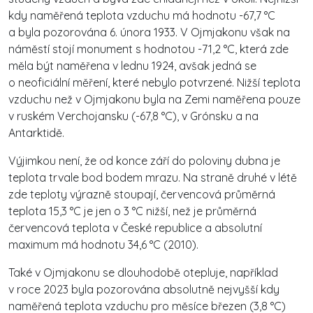
kdy naměřená teplota vzduchu má hodnotu -67,7 °C
a byla pozorována 6. února 1933. V Ojmjakonu však na
náměstí stojí monument s hodnotou -71,2 °C, která zde
měla být naměřena v lednu 1924, avšak jedná se
o neoficiální měření, které nebylo potvrzené. Nižší teplota
vzduchu než v Ojmjakonu byla na Zemi naměřena pouze
v ruském Verchojansku (-67,8 °C), v Grónsku a na
Antarktidě.
Výjimkou není, že od konce září do poloviny dubna je
teplota trvale bod bodem mrazu. Na straně druhé v létě
zde teploty výrazně stoupají, červencová průměrná
teplota 15,3 °C je jen o 3 °C nižší, než je průměrná
červencová teplota v České republice a absolutní
maximum má hodnotu 34,6 °C (2010).
Také v Ojmjakonu se dlouhodobě otepluje, například
v roce 2023 byla pozorována absolutně nejvyšší kdy
naměřená teplota vzduchu pro měsíce březen (3,8 °C)