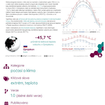
Kategorie
počasí a klima
Klíčová slova
extrém
,
teplota
Verze
1.0
(žádné další verze)
Publikováno