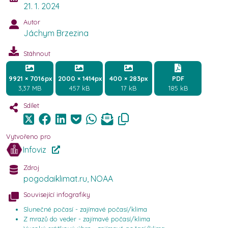
21. 1. 2024
Autor
Jáchym Brzezina
Stáhnout
9921 × 7016px
2000 × 1414px
400 × 283px
PDF
3,37 MB
457 kB
17 kB
185 kB
Sdílet
Vytvořeno pro
Infoviz
Zdroj
pogodaiklimat.ru, NOAA
Související infografiky
Slunečné počasí - zajímavé počasí/klima
Z mrazů do veder - zajímavé počasí/klima