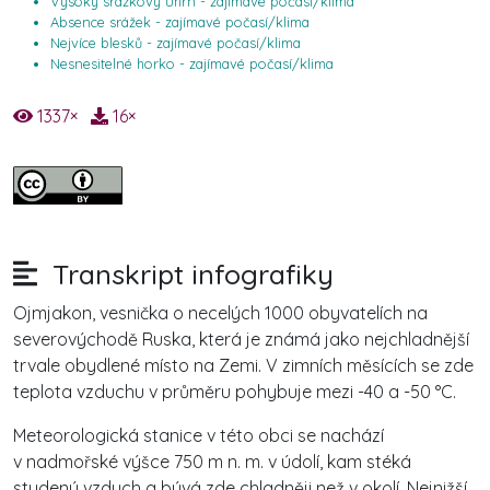
Vysoký srážkový úhrn - zajímavé počasí/klima
Absence srážek - zajímavé počasí/klima
Nejvíce blesků - zajímavé počasí/klima
Nesnesitelné horko - zajímavé počasí/klima
1337
×
16
×
Transkript infografiky
Ojmjakon, vesnička o necelých 1000 obyvatelích na
severovýchodě Ruska, která je známá jako nejchladnější
trvale obydlené místo na Zemi. V zimních měsících se zde
teplota vzduchu v průměru pohybuje mezi -40 a -50 °C.
Meteorologická stanice v této obci se nachází
v nadmořské výšce 750 m n. m. v údolí, kam stéká
studený vzduch a bývá zde chladněji než v okolí. Nejnižší