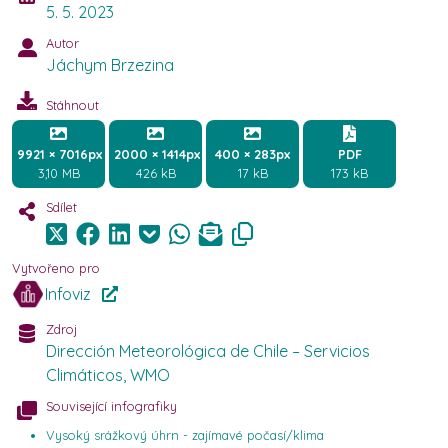
5. 5. 2023
Autor
Jáchym Brzezina
Stáhnout
9921 × 7016px
2000 × 1414px
400 × 283px
PDF
3,10 MB
426 kB
17 kB
173 kB
Sdílet
Vytvořeno pro
Infoviz
Zdroj
Dirección Meteorológica de Chile – Servicios
Climáticos, WMO
Související infografiky
Vysoký srážkový úhrn - zajímavé počasí/klima