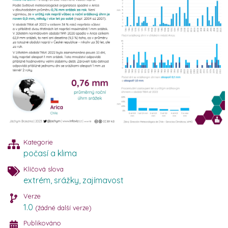
Kategorie
počasí a klima
Klíčová slova
extrém
,
srážky
,
zajímavost
Verze
1.0
(žádné další verze)
Publikováno