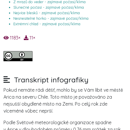
Z mrazů do veder - zajímavé počasí/klima
Slunečné počasí - zajímavé počasí/klima
Nejvíce blesků - zajímavé počasí/klima
Nesnesitelné horko - zajímavé počasí/klima
Extrémní chlad - zajímavé počasí/klima
1183
×
11
×
Transkript infografiky
Pokud nemáte rádi déšť, mohlo by se Vám líbit ve městě
Arica na severu Chile. Toto místo je považováno za
nejsušší obydlené místo na Zemi. Po celý rok zde
víceméně vůbec neprší.
Podle Světové meteorologické organizace spadne
v Arice v dlouhodobém průměru 0,76 mm srážek za rok.