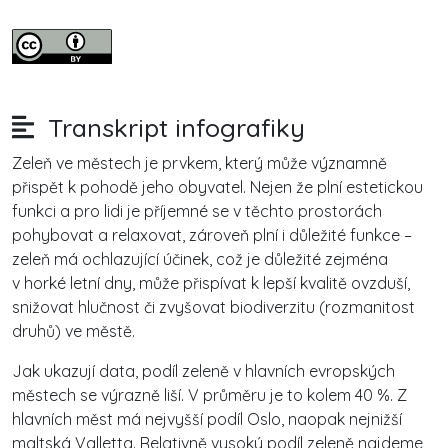
Transkript infografiky
Zeleň ve městech je prvkem, který může významně
přispět k pohodě jeho obyvatel. Nejen že plní estetickou
funkci a pro lidi je příjemné se v těchto prostorách
pohybovat a relaxovat, zároveň plní i důležité funkce –
zeleň má ochlazující účinek, což je důležité zejména
v horké letní dny, může přispívat k lepší kvalitě ovzduší,
snižovat hlučnost či zvyšovat biodiverzitu (rozmanitost
druhů) ve městě.
Jak ukazují data, podíl zeleně v hlavních evropských
městech se výrazně liší. V průměru je to kolem 40 %. Z
hlavních měst má nejvyšší podíl Oslo, naopak nejnižší
maltská Valletta. Relativně vysoký podíl zeleně najdeme