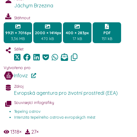
Jáchym Brzezina
Stáhnout
9921 × 7016px
2000 × 1414px
400 × 283px
PDF
3,36 MB
470 kB
17 kB
151 kB
Sdílet
Vytvořeno pro
Infoviz
Zdroj
Evropská agentura pro životní prostředí (EEA)
Související infografiky
Tepelný ostrov
Intenzita tepelného ostrova evropských měst
1318
×
27
×