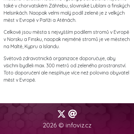
také v chorvatském Záhřebu, slovinské Lublani a finských
Helsinkách. Naopak velmi malý podíl zeleně je z velkých
měst v Evropě v Paříži a Aténách.
Celkově jsou města s nejvyšším podílem stromů v Evropě
v Norsku a Finsku, naopak nejméně stromů je ve městech
na Maltě, Kypru a Islandu.
Světová zdravotnická organizace doporučuje, aby
všichni bydleli max. 300 metrů od zeleného prostranství.
Toto doporučení ale nesplňuje více než polovina obyvatel
měst v Evropě.
2026 © infoviz.cz