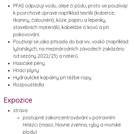
PFAS odpuzují vodu, oleje či půdu, proto se používají
k povrchové úpravě například textilií (koberce,
tkaniny, čalounění), kůže, papíru a lepenky,
stavebních materiálů, kabeláže či kovů a při
pokovování.
Používají se jako přísada do barviv, vosků (například
lyžařských, na mezinárodních závodech zakázáno
od sezóny 2022/23) a nátěrů.
Hasičské pěny
Hnací plyny
Hydraulické kapaliny při těžbě ropy
Rozpouštědla
Expozice
strava
postupné zakoncentrovávání v potravním
řetězci (maso, hlavně zvěřina, ryby a mořské
plody)