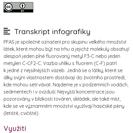
Transkript infografiky
PFAS je společné označení pro skupinu velkého množství
látek, které mohou být na trhu a jejichž molekuly obsahují
alespoň jeden plně fluorovaný metyl F3-C nebo jeden
metylen C-CF2-C. Vazba uhlíku s fluorem (C-F) patří
k jedné z nejsilnějších vazeb. Jedná se o látky, které se
díky svým vlastnostem dostávají do životního prostředí,
kde mohou setrvávat. Najdeme je v podzemních vodách,
sedimentech i v ovzduší. Nejvyšší koncentrace jsou
pozorovány v blízkosti továren, skládek, ale také míst,
kde se ve významném množství využívají hasičské pěny
(letiště, cvičiště).
Využití