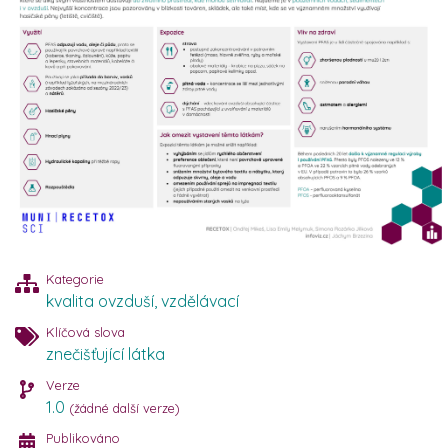
Kategorie
kvalita ovzduší
,
vzdělávací
Klíčová slova
znečišťující látka
Verze
1.0
(žádné další verze)
Publikováno