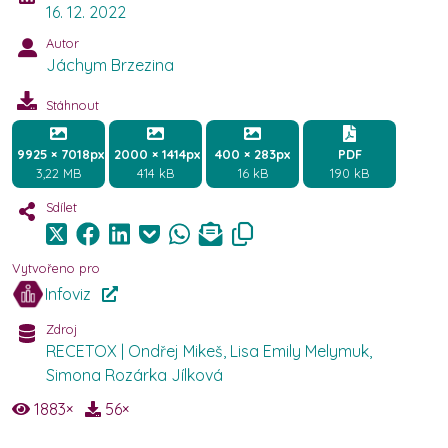
16. 12. 2022
Autor
Jáchym Brzezina
Stáhnout
9925 × 7018px
2000 × 1414px
400 × 283px
PDF
3,22 MB
414 kB
16 kB
190 kB
Sdílet
Vytvořeno pro
Infoviz
Zdroj
RECETOX | Ondřej Mikeš, Lisa Emily Melymuk,
Simona Rozárka Jílková
1883
×
56
×