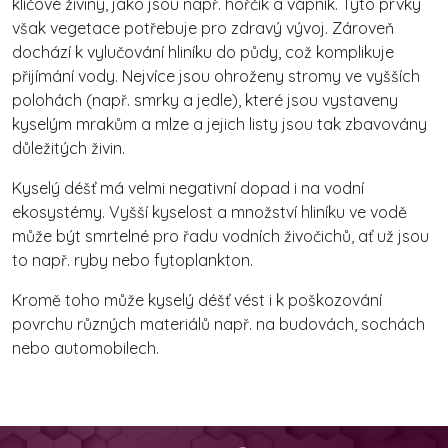
klíčové živiny, jako jsou např. hořčík a vápník. Tyto prvky
však vegetace potřebuje pro zdravý vývoj. Zároveň
dochází k vylučování hliníku do půdy, což komplikuje
přijímání vody. Nejvíce jsou ohroženy stromy ve vyšších
polohách (např. smrky a jedle), které jsou vystaveny
kyselým mrakům a mlze a jejich listy jsou tak zbavovány
důležitých živin.
Kyselý déšť má velmi negativní dopad i na vodní
ekosystémy. Vyšší kyselost a množství hliníku ve vodě
může být smrtelné pro řadu vodních živočichů, ať už jsou
to např. ryby nebo fytoplankton.
Kromě toho může kyselý déšť vést i k poškozování
povrchu různých materiálů např. na budovách, sochách
nebo automobilech.