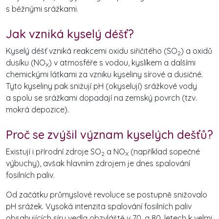
s běžnými srážkami.
Jak vzniká kyselý déšť?
Kyselý déšť vzniká reakcemi oxidu siřičitého (SO
) a oxidů
2
dusíku (NO
) v atmosféře s vodou, kyslíkem a dalšími
X
chemickými látkami za vzniku kyseliny sírové a dusičné.
Tyto kyseliny pak snižují pH (okyselují) srážkové vody
a spolu se srážkami dopadají na zemský povrch (tzv.
mokrá depozice).
Proč se zvýšil význam kyselých dešťů?
Existují i přírodní zdroje SO
a NO
(například sopečné
2
X
výbuchy), avšak hlavním zdrojem je dnes spalování
fosilních paliv.
Od začátku průmyslové revoluce se postupně snižovalo
pH srážek. Vysoká intenzita spalování fosilních paliv
obsahujících síru vedla obzvláště v 70. a 80. letech k velmi