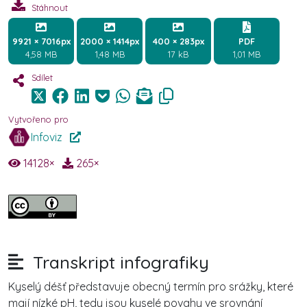
Stáhnout
9921 × 7016px
2000 × 1414px
400 × 283px
PDF
4,58 MB
1,48 MB
17 kB
1,01 MB
Sdílet
Vytvořeno pro
Infoviz
14128
×
265
×
Transkript infografiky
Kyselý déšť představuje obecný termín pro srážky, které
mají nízké pH, tedy jsou kyselé povahy ve srovnání