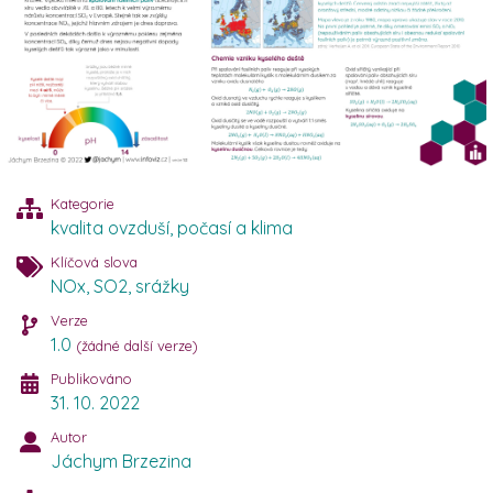
Kategorie
kvalita ovzduší
,
počasí a klima
Klíčová slova
NOx
,
SO2
,
srážky
Verze
1.0
(žádné další verze)
Publikováno
31. 10. 2022
Autor
Jáchym Brzezina