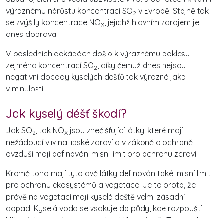
výraznému nárůstu koncentrací SO
v Evropě. Stejně tak
2
se zvýšily koncentrace NO
, jejichž hlavním zdrojem je
X
dnes doprava.
V posledních dekádách došlo k výraznému poklesu
zejména koncentrací SO
, díky čemuž dnes nejsou
2
negativní dopady kyselých dešťů tak výrazné jako
v minulosti.
Jak kyselý déšť škodí?
Jak SO
, tak NO
jsou znečišťující látky, které mají
2
X
nežádoucí vliv na lidské zdraví a v zákoně o ochraně
ovzduší mají definován imisní limit pro ochranu zdraví.
Kromě toho mají tyto dvě látky definován také imisní limit
pro ochranu ekosystémů a vegetace. Je to proto, že
právě na vegetaci mají kyselé deště velmi zásadní
dopad. Kyselá voda se vsakuje do půdy, kde rozpouští